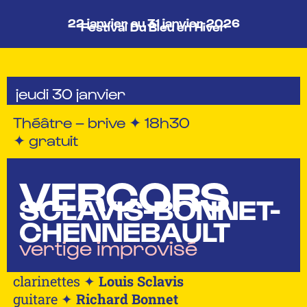
22 janvier au 31 janvier 2026
Festival Du Bleu en Hiver
jeudi 30 janvier
Théâtre – brive ✦ 18h30
✦ gratuit
VERCORS
SCLAVIS-BONNET-
CHENNEBAULT
vertige improvisé
clarinettes ✦
Louis Sclavis
guitare ✦
Richard Bonnet