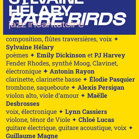
HÉLARY
RARE BIRDS
jazz incantatoire
composition, flûtes traversières, voix ✦
Sylvaine Hélary
poèmes ✦
Emily Dickinson
et
PJ Harvey
Fender Rhodes, synthé Moog, Clavinet,
électronique
✦ Antonin Rayon
clarinette, clarinette basse ✦
Élodie Pasquier
trombone, saqueboute ✦
Alexis Persigan
violon alto, viole d’amour ✦
Maëlle
Desbrosses
voix, électronique ✦
Lynn Cassiers
violone, ténor de Viole ✦
Chloé Lucas
guitare électrique, guitare acoustique, voix ✦
Guillaume Magne